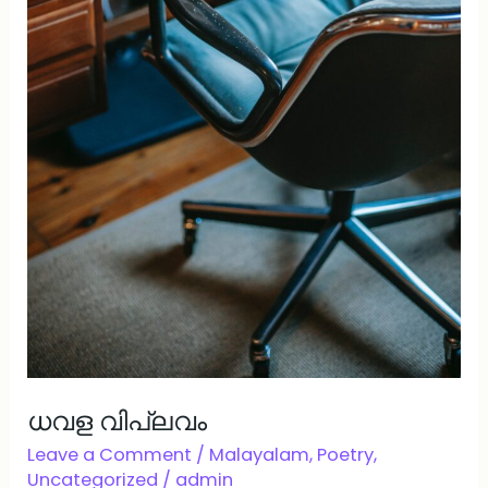
ധവള വിപ്ലവം
Leave a Comment
/
Malayalam
,
Poetry
,
Uncategorized
/
admin