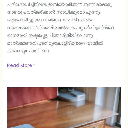
പരിശോധിച്ചിട്ടില്ല. ഇനിയൊരിക്കല്‍ ഇത്തരമൊരു
നാട് രൂപവത്കരിക്കാന്‍ സാധിക്കുമോ എന്ന‍ും
ആലോചിച്ചു കാണില്ല. സാഹിത്യത്തെ
സമയംകൊല്ലിയായി മാത്രം കണ്ടു ശീലിച്ചതിന്‍റെ
ഭാഗമായി നഷ്ടപ്പെട്ട ചിന്താരീതിയിലൊന്നു
മാത്രമാണത്. ഏത് മുതലാളിഭീമന്‍റെ വായില്‍
കൊണ്ടുപോയി തല
Read More »
അവസാനത്തെ
ഓര്‍മ്മ.