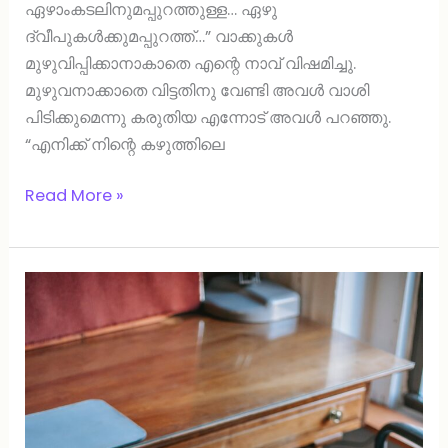
ഏഴാംകടലിനുമപ്പുറത്തുള്ള… ഏഴു
ദ്വീപുകള്‍ക്കുമപ്പുറത്ത്…” വാക്കുകള്‍
മുഴുവിപ്പിക്കാനാകാതെ എന്റെ നാവ് വിഷമിച്ചു.
മുഴുവനാക്കാതെ വിട്ടതിനു വേണ്ടി അവള്‍ വാശി
പിടിക്കുമെന്നു കരുതിയ എന്നോട് അവള്‍ പറഞ്ഞു.
“എനിക്ക് നിന്റെ കഴുത്തിലെ
Read More »
വര്‍ഷാരവം