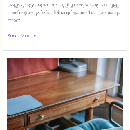
കണ്ണടച്ചിരുട്ടാക്കുമ്പോള്‍ പുളിച്ച ശര്‍ദ്ദിലിന്റെ മണമുള്ള
അതിന്റെ കറുപ്പിലിത്തിരി വെളിച്ചം തേടി ഓടുകയാവും
ഞാന്‍.
Read More »
ധവള
വിപ്ലവം