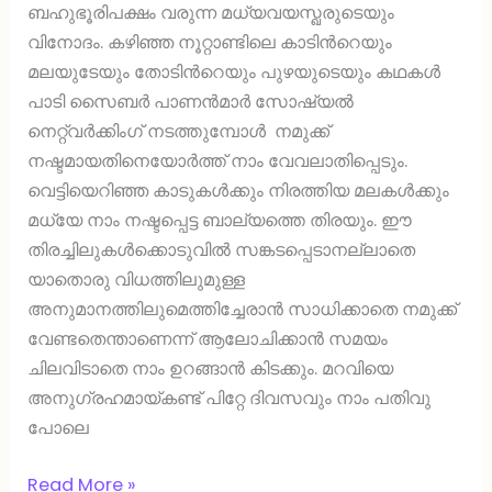
ബഹുഭൂരിപക്ഷം വരുന്ന മധ്യവയസ്ഖരുടെയും
വിനോദം. കഴിഞ്ഞ നൂറ്റാണ്ടിലെ കാടിന്‍റെയും
മലയുടേയും തോടിന്‍റെയും പുഴയുടെയും കഥകള്‍
പാടി സൈബര്‍ പാണന്‍മാര്‍ സോഷ്യല്‍
നെറ്റ്വര്‍ക്കിംഗ് നടത്തുമ്പോള്‍ നമുക്ക്
നഷ്ടമായതിനെയോര്‍ത്ത് നാം വേവലാതിപ്പെടും.
വെട്ടിയെറി‍ഞ്ഞ കാടുകള്‍ക്കും നിരത്തിയ മലകള്‍ക്കും
മധ്യേ നാം നഷ്ടപ്പെട്ട ബാല്യത്തെ തിരയും. ഈ
തിരച്ചിലുകള്‍ക്കൊടുവില്‍ സങ്കടപ്പെടാനല്ലാതെ
യാതൊരു വിധത്തിലുമുള്ള
അനുമാനത്തിലുമെത്തിച്ചേരാന്‍ സാധിക്കാതെ നമുക്ക്
വേണ്ടതെന്താണെന്ന് ആലോചിക്കാന്‍ സമയം
ചിലവിടാതെ നാം ഉറങ്ങാന്‍ കിടക്കും. മറവിയെ
അനുഗ്രഹമായ്കണ്ട് പിറ്റേ ദിവസവും നാം പതിവു
പോലെ
Read More »