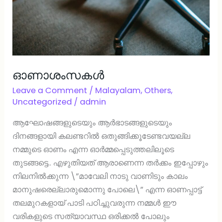
ഓണാശംസകള്‍
Leave a Comment
/
Malayalam
,
Others
,
Uncategorized
/
admin
ആഘോഷങ്ങളുടെയും ആര്‍ഭാടങ്ങളുടെയും
ദിനങ്ങളായി കലണ്ടറില്‍ ഒതുങ്ങിക്കൂടേണ്ടവയല്ല
നമ്മുടെ ഓണം എന്ന ഓര്‍മ്മപ്പെടുത്തലിലൂടെ
തുടങ്ങട്ടെ.. എഴുതിയത് ആരാണെന്ന തര്‍ക്കം ഇപ്പോഴും
നിലനില്‍ക്കുന്ന \”മാവേലി നാടു വാണിടും കാലം
മാനുഷരെല്ലാരുമൊന്നു പോലെ\” എന്ന ഓണപ്പാട്ട്
തലമുറകളായ് പാടി പഠിച്ചുവരുന്ന നമ്മള്‍ ഈ
വരികളുടെ സത്യാവസ്ഥ ഒരിക്കല്‍ പോലും