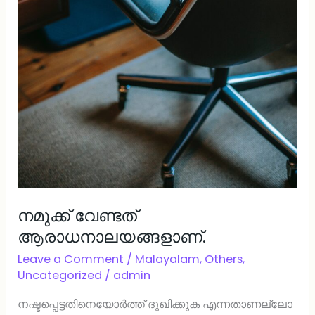
നമുക്ക് വേണ്ടത്
ആരാധനാലയങ്ങളാണ്.
Leave a Comment
/
Malayalam
,
Others
,
Uncategorized
/
admin
നഷ്ടപ്പെട്ടതിനെയോര്‍ത്ത് ദുഖിക്കുക എന്നതാണല്ലോ