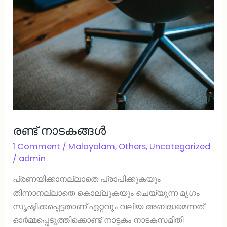
രണ്ട് നാടകങ്ങള്‍
1 Comment
/
Malayalam
,
Others
,
Uncategorized
/
admin
പ്രണയിക്കാനല്ലാതെ പ്രാപിക്കുകയും
തിന്നാനല്ലാതെ കൊല്ലുകയും ചെയ്യുന്ന മൃഗം
സൃഷ്ടിക്കപ്പെട്ടതാണ് ഏറ്റവും വലിയ അബദ്ധമെന്നത്
ഓര്‍മ്മപ്പെടുത്തിക്കൊണ്ട് നാട്ടകം നാടകസമിതി