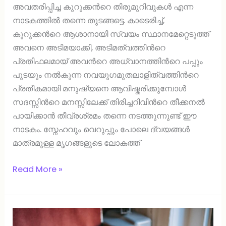
അവതരിപ്പിച്ച കുറുക്കന്‍റെ തിരുമുറിവുകള്‍ എന്ന
നാടകത്തില്‍ തന്നെ തുടങ്ങട്ടെ. കാടെരിച്ച്,
കുറുക്കന്‍റെ ആശാനായി സ്വയം സ്ഥാനമേറ്റെടുത്ത്
അവനെ അടിമയാക്കി, അടിമത്വത്തിന്‍റെ
പ്രതിഫലമായ് അവൻറെ അധ്വാനത്തിന്‍റെ പപ്പും
പൂടയും നല്‍കുന്ന നവയുഗമുതലാളിത്വത്തിന്‍റെ
പ്രതീകമായി മനുഷ്യനെ ആവിഷ്കരിക്കുമ്പോള്‍
സദസ്സിന്‍റെ മനസ്സിലേക്ക് തിരിച്ചറിവിന്‍റെ തീക്കനല്‍
പായിക്കാന്‍ തീവ്രശ്രമം തന്നെ നടത്തുന്നുണ്ട് ഈ
നാടകം. സ്നേഹവും വെറുപ്പും പോലെ ദ്വയങ്ങള്‍
മാത്രമുള്ള മൃഗങ്ങളുടെ ലോകത്ത്
Read More »
ഓണാശംസകള്‍