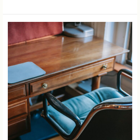
രണ്ട്
നാടകങ്ങള്‍