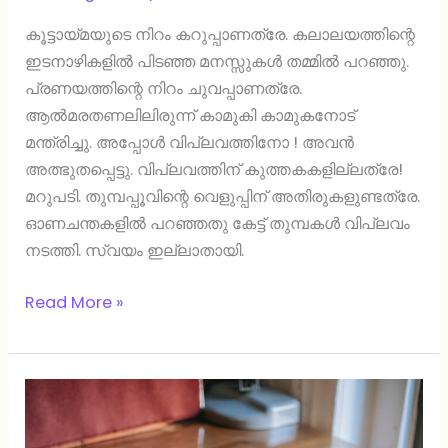
കൂട്ടായ്മയുടെ നിറം കറുപ്പാണത്രേ. കലാലയത്തിന്റെ
ഇടനാഴികളില്‍ പിടഞ്ഞ മനസ്സുകള്‍ തമ്മില്‍ പറഞ്ഞു.
പ്രണയത്തിന്റെ നിറം ചുവപ്പാണത്രേ.
ആല്‍മരതണലിലിരുന്ന് കാമുകി കാമുകനോട്
മന്ത്രിച്ചു. അപ്പോള്‍ വിപ്ലവത്തിനോ ! അവന്‍
അത്ഭുതപ്പെട്ടു. വിപ്ലവത്തിന് കുത്തകകളില്ലത്രേ!
മറുപടി. തുമ്പപ്പൂവിന്റെ വെളുപ്പിന് അതിരുകളുണ്ടത്രേ.
ഓണചന്തകളില്‍ പറഞ്ഞതു കേട്ട് തുമ്പകള്‍ വിപ്ലവം
നടത്തി. സ്വയം ഇല്ലാതായി.
Read More »
തണലതിരുകള്‍