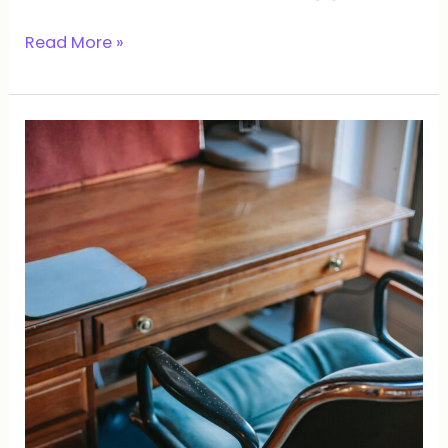
Read More »
നമുക്ക്
വേണ്ടത്
ആരാധനാലയങ്ങളാണ്.