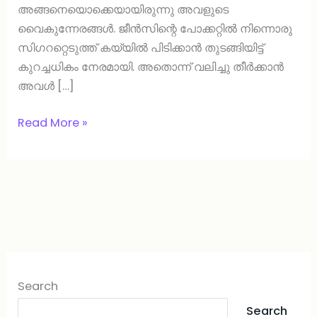
അങ്ങനെയൊക്കെയായിരുന്നു അവളുടെ
വൈകുന്നേരങ്ങൾ. ജീൻസിന്റെ പോക്കറ്റിൽ നിന്നൊരു
സിഗററ്റെടുത്ത് കയ്യിൽ പിടിക്കാൻ തുടങ്ങിയിട്ട്
കുറച്ചധികം നേരമായി. അതൊന്ന് വലിച്ചു തീർക്കാൻ
അവൾ […]
Read More »
Search
Search