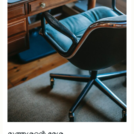
മുത്തശ്ശന്റെ മേശ