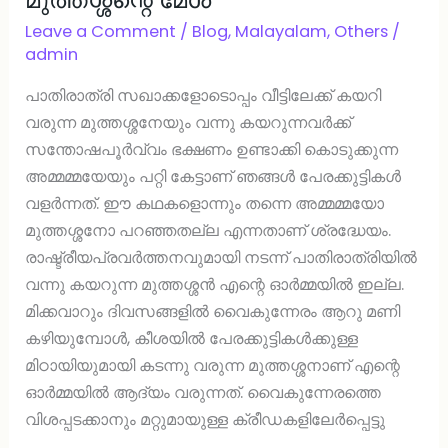
Leave a Comment
/
Blog
,
Malayalam
,
Others
/
admin
പാതിരാത്രി സഖാക്കളോടൊപ്പം വീട്ടിലേക്ക് കയറി
വരുന്ന മുത്തശ്ശനേയും വന്നു കയറുന്നവർക്ക്
സന്തോഷപൂർവ്വം ഭക്ഷണം ഉണ്ടാക്കി കൊടുക്കുന്ന
അമ്മമ്മയേയും പറ്റി കേട്ടാണ് ഞങ്ങൾ പേരക്കുട്ടികൾ
വളർന്നത്. ഈ കഥകളൊന്നും തന്നെ അമ്മമ്മയോ
മുത്തശ്ശനോ പറഞ്ഞതല്ല എന്നതാണ് ശ്രദ്ധേയം.
രാഷ്ട്രീയപ്രവർത്തനവുമായി നടന്ന് പാതിരാത്രിയിൽ
വന്നു കയറുന്ന മുത്തശ്ശൻ എന്റെ ഓർമ്മയിൽ ഇല്ല.
മിക്കവാറും ദിവസങ്ങളിൽ വൈകുന്നേരം ആറു മണി
കഴിയുമ്പോൾ, കീശയിൽ പേരക്കുട്ടികൾക്കുള്ള
മിഠായിയുമായി കടന്നു വരുന്ന മുത്തശ്ശനാണ് എന്റെ
ഓർമ്മയിൽ ആദ്യം വരുന്നത്. വൈകുന്നേരത്തെ
വിശപ്പടക്കാനും മറ്റുമായുള്ള ക്രീഡകളിലേർപ്പെട്ടു