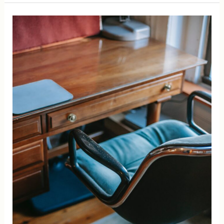
പ്രഭാതസന്ധ്യ