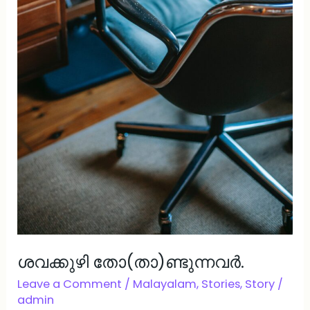
ശവക്കുഴി തോ(താ)ണ്ടുന്നവർ.
Leave a Comment
/
Malayalam
,
Stories
,
Story
/
admin