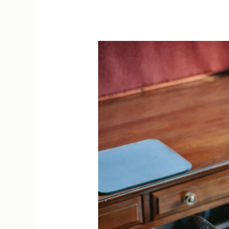
അവസാനത്തെ
ഓര്‍മ്മ.