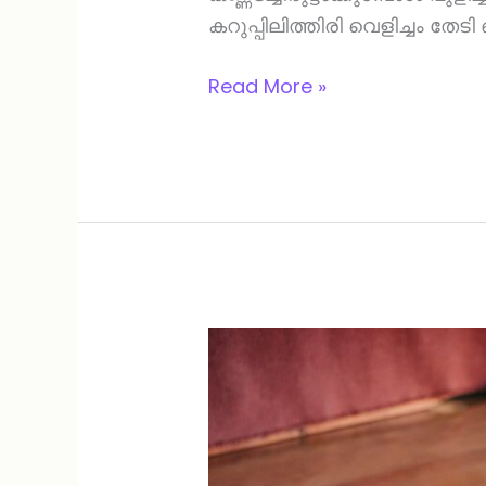
കറുപ്പിലിത്തിരി വെളിച്ചം തേ
Read More »
ധവള
വിപ്ലവം