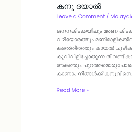
കനു ദയാൽ
Leave a Comment
/
Malaya
ജനനകിടക്കയിലും മരണ കിടക്
വഴിയോരത്തും മണിമാളികയില
കടൽതീരത്തും കായൽ ചുഴിക
കൂവിവിളിച്ചോതുന്ന തീവണ്ടികൾ
അകത്തും പുറത്തമൊരുപോല
കാണാം നിങ്ങൾക്ക് കനുവിനെ
Read More »