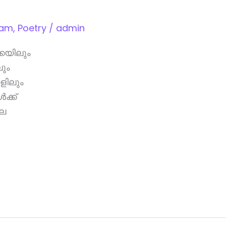
lam
,
Poetry
/
admin
കയിലും
ും
ളിലും
ക്ക്
െ
.